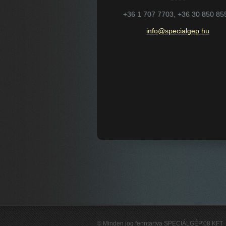
+36 1 707 7703, +36 30 850 85
info@spe
cialgep.
hu
© Minden jog fenntartva SPECIÁLGÉP'08 KFT