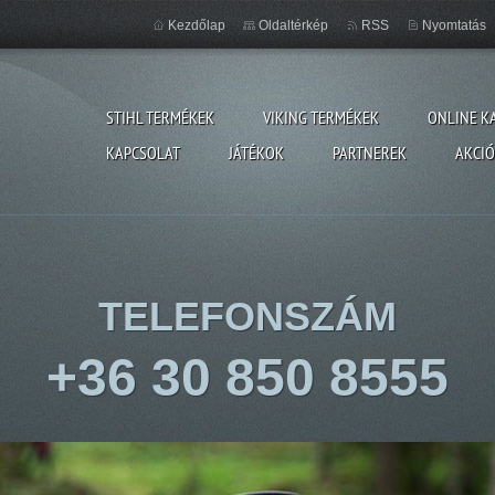
Kezdőlap
Oldaltérkép
RSS
Nyomtatás
STIHL TERMÉKEK
VIKING TERMÉKEK
ONLINE K
KAPCSOLAT
JÁTÉKOK
PARTNEREK
AKCI
TELEFONSZÁM
+36 30 850 8555