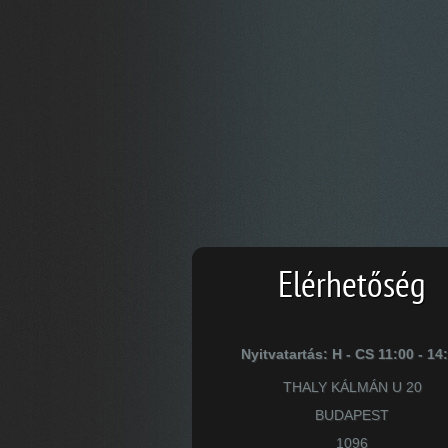
Elérhetőség
Nyitvatartás: H - CS 11:00 - 14
THALY KÁLMÁN U 20
BUDAPEST
1096