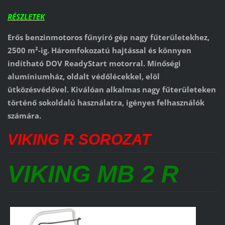
RÉSZLETEK
Erős benzinmotoros fűnyíró gép nagy fűterületekhez,
2500 m²-ig. Háromfokozatú hajtással és könnyen
indítható DOV ReadyStart motorral. Minőségi
alumíniumház, oldalt védőlécekkel, elöl
ütközésvédővel. Kiválóan alkalmas nagy fűterületeken
történő sokoldalú használatra, igényes felhasználók
számára.
VIKING R SOROZAT
VIKING MB 2 R