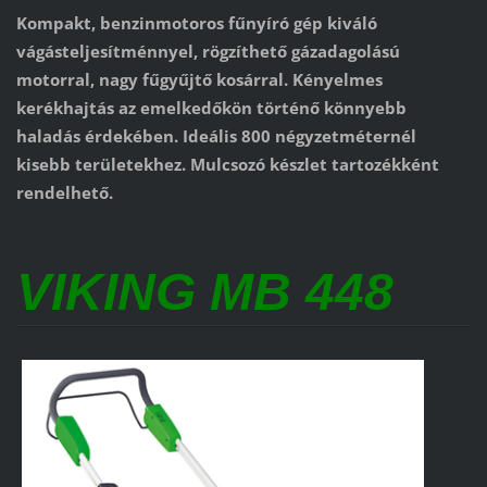
Kompakt, benzinmotoros fűnyíró gép kiváló
vágásteljesítménnyel, rögzíthető gázadagolású
motorral, nagy fűgyűjtő kosárral. Kényelmes
kerékhajtás az emelkedőkön történő könnyebb
haladás érdekében. Ideális 800 négyzetméternél
kisebb területekhez. Mulcsozó készlet tartozékként
rendelhető.
VIKING MB 448