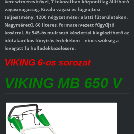
keresztmerevítővel, 7 fokozatban központilag állítható
vágásmagasság. Kiváló vágási és fűgyűjtési
teljesítmény, 1200 négyzetméter alatti fűterületeken.
Nagyméretű, 60 literes, formatervezett fűgyűjtő
kosárral. Az 545-ös mulcsozó készlettel kiegészíthető az
időtakarékos fűnyírás érdekében – nincs szükség a
levágott fű hulladékkezelésére.
VIKING 6-os sorozat
VIKING MB 650 V