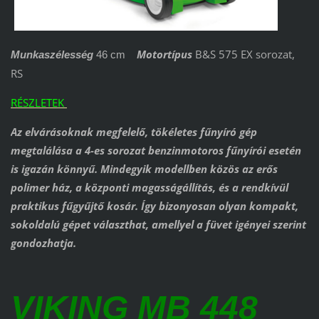
Motortípus
B&S 575 EX sorozat,
Munkaszélesség
46 cm
RS
RÉSZLETEK
Az elvárásoknak megfelelő, tökéletes fűnyíró gép
megtalálása a 4-es sorozat benzinmotoros fűnyírói esetén
is igazán könnyű. Mindegyik modellben közös az erős
polimer ház, a központi magasságállítás, és a rendkívül
praktikus fűgyűjtő kosár. Így bizonyosan olyan kompakt,
sokoldalú gépet választhat, amellyel a füvet igényei szerint
gondozhatja.
VIKING MB 448