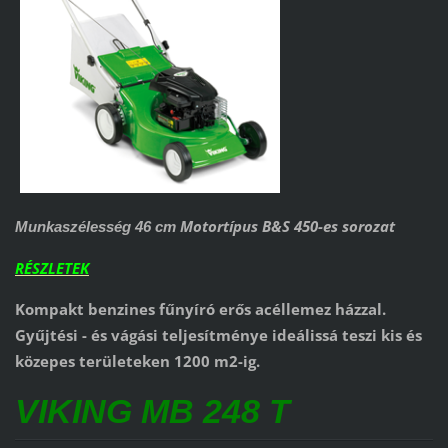
Motortípus B&S 450-es sorozat
Munkaszélesség 46 cm
RÉSZLETEK
Kompakt benzines fűnyíró erős acéllemez házzal.
Gyűjtési - és vágási teljesítménye ideálissá teszi kis és
közepes területeken 1200 m2-ig.
VIKING MB 248 T