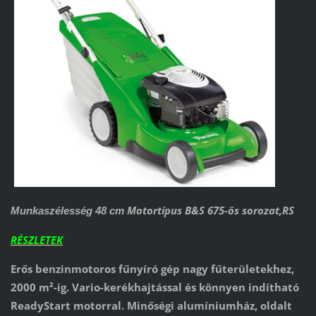
Motortípus B&S 675-ös sorozat,RS
Munkaszélesség 48 cm
RÉSZLETEK
Erős benzinmotoros fűnyíró gép nagy fűterületekhez,
2000 m²-ig. Vario-kerékhajtással és könnyen indítható
ReadyStart motorral. Minőségi alumíniumház, oldalt