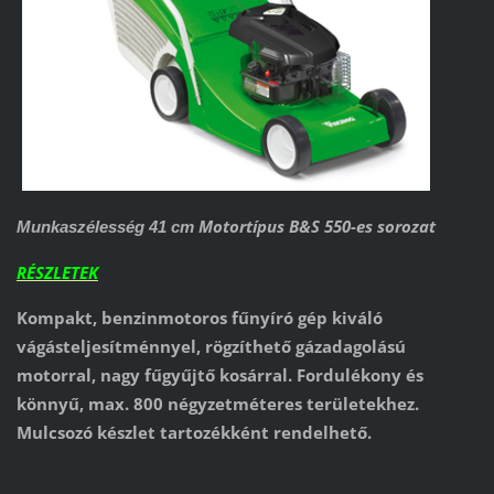
Motortípus B&S 550-es sorozat
Munkaszélesség 41 cm
RÉSZLETEK
Kompakt, benzinmotoros fűnyíró gép kiváló
vágásteljesítménnyel, rögzíthető gázadagolású
motorral, nagy fűgyűjtő kosárral. Fordulékony és
könnyű, max. 800 négyzetméteres területekhez.
Mulcsozó készlet tartozékként rendelhető.