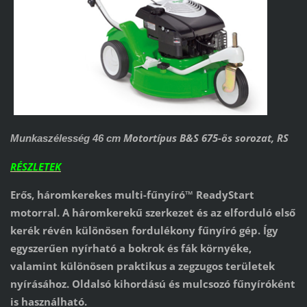
Motortípus B&S 675-ös sorozat, RS
Munkaszélesség 46 cm
RÉSZLETEK
Erős, háromkerekes multi-fűnyíró™ ReadyStart
motorral. A háromkerekű szerkezet és az elforduló első
kerék révén különösen fordulékony fűnyíró gép. Így
egyszerűen nyírható a bokrok és fák környéke,
valamint különösen praktikus a zegzugos területek
nyírásához. Oldalsó kihordású és mulcsozó fűnyíróként
is használható.