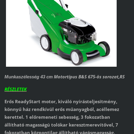
Motortípus B&S 675-ös sorozat,RS
Munkaszélesség 43 cm
RÉSZLETEK
Erős ReadyStart motor, kiváló nyírásteljesítmény,
könnyű ház rendkívül erős műanyagból, acéllemez
kerettel. 1 előremeneti sebesség, 3 fokozatban
állítható magasságú tolókar keresztmerevítővel, 7
fokozatban központilag állítható vágásmagasság.