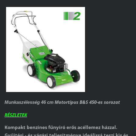
Motortípus B&S 450-es sorozat
Munkaszélesség 46 cm
RÉSZLETEK
Kompakt benzines fűnyíró erős acéllemez házzal.
Gyűjtési - és vágási teljesítménye ideálissá teszi kis és