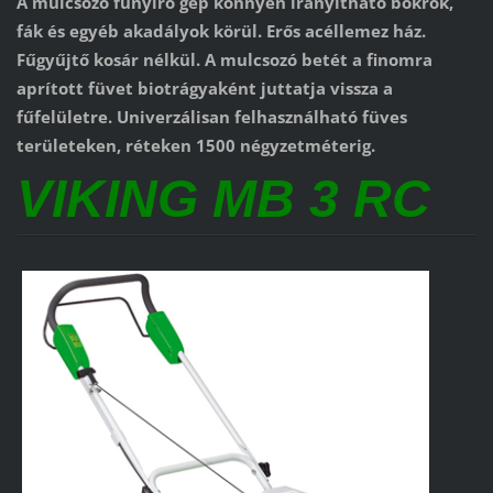
A mulcsozó fűnyíró gép könnyen irányítható bokrok,
fák és egyéb akadályok körül. Erős acéllemez ház.
Fűgyűjtő kosár nélkül. A mulcsozó betét a finomra
aprított füvet biotrágyaként juttatja vissza a
fűfelületre. Univerzálisan felhasználható füves
területeken, réteken 1500 négyzetméterig.
VIKING MB 3 RC