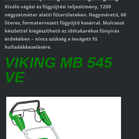
Kiváló vágási és fűgyűjtési teljesítmény, 1200
négyzetméter alatti fűterületeken. Nagyméretű, 60
literes, formatervezett fűgyűjtő kosárral. Mulcsozó
készlettel kiegészíthető az időtakarékos fűnyírás
érdekében – nincs szükség a levágott fű
hulladékkezelésére.
VIKING MB 545
VE