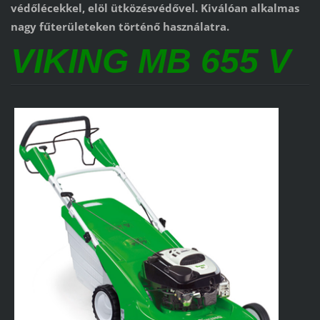
védőlécekkel, elöl ütközésvédővel. Kiválóan alkalmas
nagy fűterületeken történő használatra.
VIKING MB 655 V