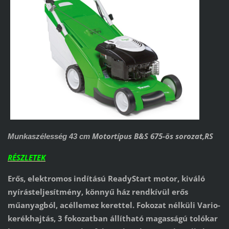
Motortípus B&S 675-ös sorozat,RS
Munkaszélesség 43 cm
RÉSZLETEK
Erős, elektromos indítású ReadyStart motor, kiváló
nyírásteljesítmény, könnyű ház rendkívül erős
műanyagból, acéllemez kerettel. Fokozat nélküli Vario-
kerékhajtás, 3 fokozatban állítható magasságú tolókar