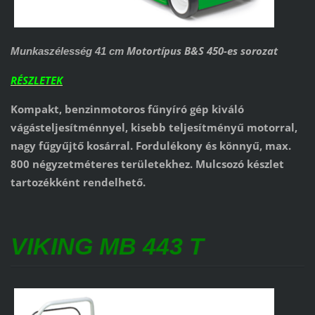
Motortípus B&S 450-es sorozat
Munkaszélesség 41 cm
RÉSZLETEK
Kompakt, benzinmotoros fűnyíró gép kiváló
vágásteljesítménnyel, kisebb teljesítményű motorral,
nagy fűgyűjtő kosárral. Fordulékony és könnyű, max.
800 négyzetméteres területekhez. Mulcsozó készlet
tartozékként rendelhető.
VIKING MB 443 T