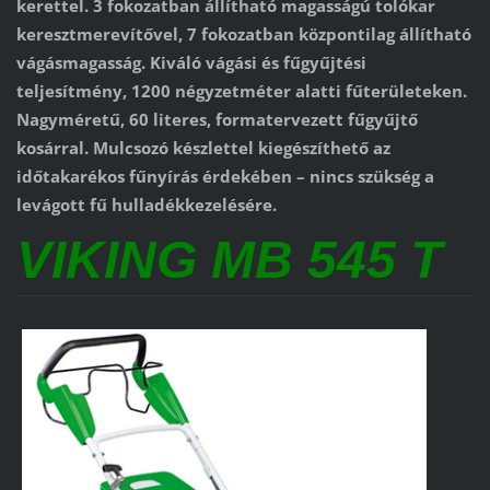
kerettel. 3 fokozatban állítható magasságú tolókar
keresztmerevítővel, 7 fokozatban központilag állítható
vágásmagasság. Kiváló vágási és fűgyűjtési
teljesítmény, 1200 négyzetméter alatti fűterületeken.
Nagyméretű, 60 literes, formatervezett fűgyűjtő
kosárral. Mulcsozó készlettel kiegészíthető az
időtakarékos fűnyírás érdekében – nincs szükség a
levágott fű hulladékkezelésére.
VIKING MB 545 T