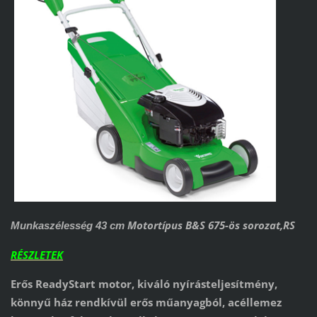
Motortípus B&S 675-ös sorozat,RS
Munkaszélesség 43 cm
RÉSZLETEK
Erős ReadyStart motor, kiváló nyírásteljesítmény,
könnyű ház rendkívül erős műanyagból, acéllemez