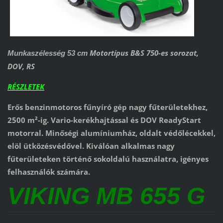
Motortípus B&S 750-es sorozat,
Munkaszélesség 53 cm
DOV, RS
RÉSZLETEK
Erős benzinmotoros fűnyíró gép nagy fűterületekhez,
2500 m²-ig. Vario-kerékhajtással és DOV ReadyStart
motorral. Minőségi alumíniumház, oldalt védőlécekkel,
elöl ütközésvédővel. Kiválóan alkalmas nagy
fűterületeken történő sokoldalú használatra, igényes
felhasználók számára.
VIKING MB 655 G