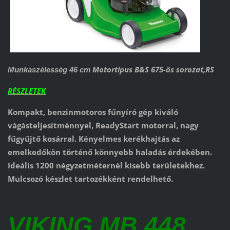
Motortípus B&S 675-ös sorozat,RS
Munkaszélesség 46 cm
RÉSZLETEK
Kompakt, benzinmotoros fűnyíró gép kiváló
vágásteljesítménnyel, ReadyStart motorral, nagy
fűgyűjtő kosárral. Kényelmes kerékhajtás az
emelkedőkön történő könnyebb haladás érdekében.
Ideális 1200 négyzetméternél kisebb területekhez.
Mulcsozó készlet tartozékként rendelhető.
VIKING MB 448