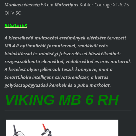
Motortípus
Kohler Courage XT-6,75
Munkaszélesség
53 cm
OHV SC
RÉSZLETEK
A kiemelkedő mulcsozási eredmények elérésére tervezett
MB 4 R optimalizált formatervvel, rendkívül erős
kialakítással és minőségi felszereléssel büszkélkedhet:
rezgéscsökkentő elemekkel, védőlécekkel és erős motorral.
A kezelést olyan jellemzők teszik könnyűvé, mint a
SmartChoke intelligens szívatórendszer, a kettős
golyóscsapágyazású kerekek és a puha markolat.
VIKING MB 6 RH