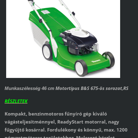
Motortípus B&S 675-ös sorozat,RS
Munkaszélesség 46 cm
RÉSZLETEK
Kompakt, benzinmotoros fűnyíró gép kiváló
vágásteljesítménnyel, ReadyStart motorral, nagy
fűgyűjtő kosárral. Fordulékony és könnyű, max. 1200
négyzetméteres területekhez. Mulcsozó készlet