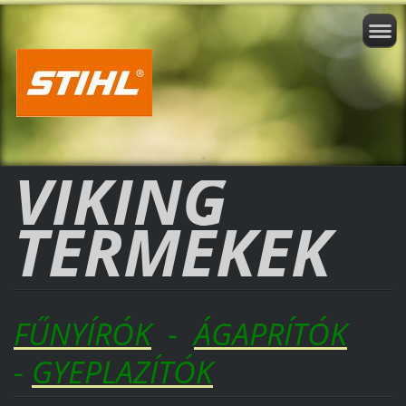
VIKING
TERMÉKEK
FŰNYÍRÓK
-
ÁGAPRÍTÓK
-
GYEPLAZÍTÓK