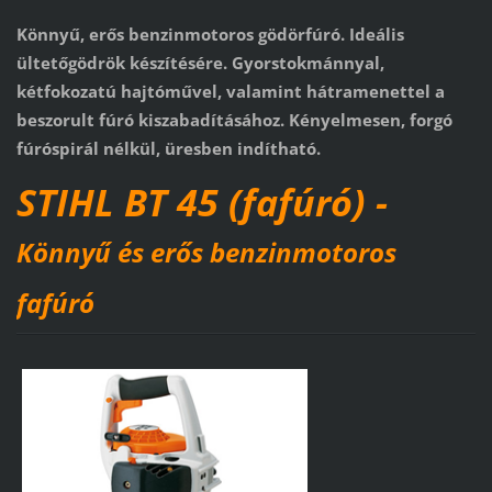
Könnyű, erős benzinmotoros gödörfúró. Ideális
ültetőgödrök készítésére. Gyorstokmánnyal,
kétfokozatú hajtóművel, valamint hátramenettel a
beszorult fúró kiszabadításához. Kényelmesen, forgó
fúróspirál nélkül, üresben indítható.
STIHL BT 45 (fafúró) -
Könnyű és erős benzinmotoros
fafúró