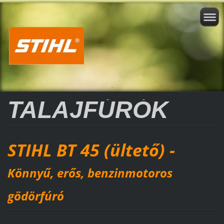
TALAJFÚRÓK
STIHL BT 45 (ültető) -
Könnyű, erős, benzinmotoros
gödörfúró