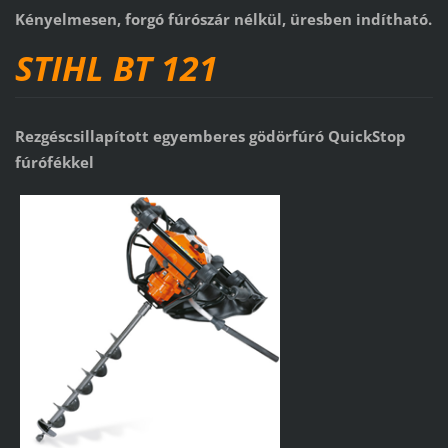
Kényelmesen, forgó fúrószár nélkül, üresben indítható.
STIHL BT 121
Rezgéscsillapított egyemberes gödörfúró QuickStop
fúrófékkel