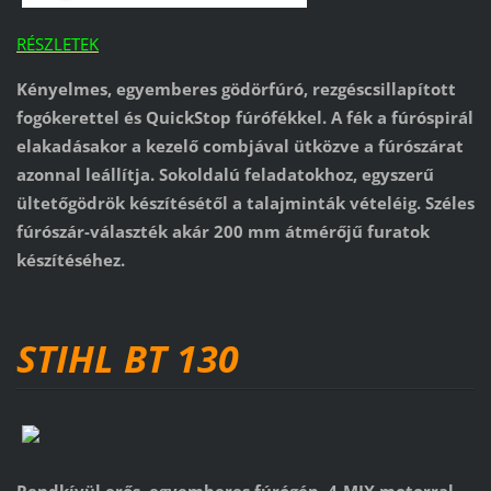
RÉSZLETEK
Kényelmes, egyemberes gödörfúró, rezgéscsillapított
fogókerettel és QuickStop fúrófékkel. A fék a fúróspirál
elakadásakor a kezelő combjával ütközve a fúrószárat
azonnal leállítja. Sokoldalú feladatokhoz, egyszerű
ültetőgödrök készítésétől a talajminták vételéig. Széles
fúrószár-választék akár 200 mm átmérőjű furatok
készítéséhez.
STIHL BT 130