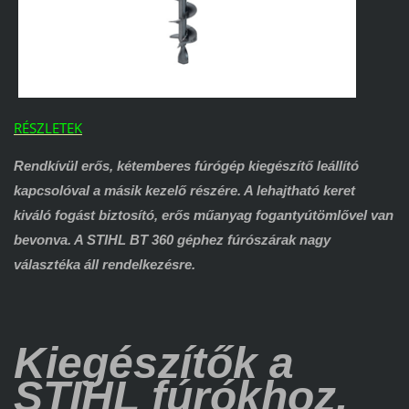
RÉSZLETEK
Rendkívül erős, kétemberes fúrógép kiegészítő leállító
kapcsolóval a másik kezelő részére. A lehajtható keret
kiváló fogást biztosító, erős műanyag fogantyútömlővel van
bevonva. A STIHL BT 360 géphez fúrószárak nagy
választéka áll rendelkezésre.
Kiegészítők a
STIHL
fúrókhoz.