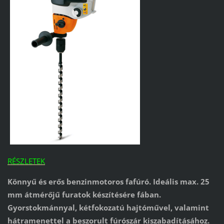
RÉSZLETEK
Könnyű és erős benzinmotoros fafúró. Ideális max. 25
mm átmérőjű furatok készítésére fában.
Gyorstokmánnyal, kétfokozatú hajtóművel, valamint
hátramenettel a beszorult fúrószár kiszabadításához.