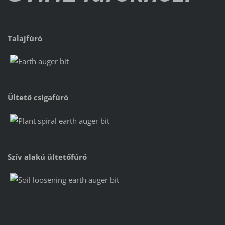
Talajfúró
Ültető csigafúró
Szív alakú ültetőfúró