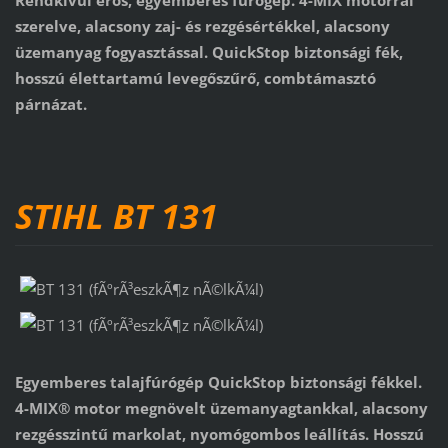
Rendkívül erős, egyemberes fúrógép. 4-MIX motorral
szerelve, alacsony zaj- és rezgésértékkel, alacsony
üzemanyag fogyasztással. QuickStop biztonsági fék,
hosszú élettartamú levegőszűrő, combtámasztó
párnázat.
STIHL BT 131
Egyemberes talajfúrógép QuickStop biztonsági fékkel.
4-MIX® motor megnövelt üzemanyagtankkal, alacsony
rezgésszintű markolat, nyomógombos leállítás. Hosszú