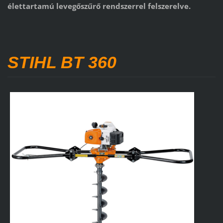
élettartamú levegőszűrő rendszerrel felszerelve.
STIHL BT 360