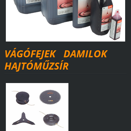
VÁGÓFEJEK DAMILOK
HAJTÓMŰZSÍR