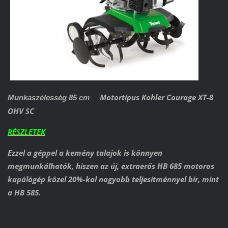
Motortípus Kohler Courage XT-8
Munkaszélesség 85 cm
OHV SC
RÉSZLETEK
Ezzel a géppel a kemény talajok is könnyen
megmunkálhatók, hiszen az új, extraerős HB 685 motoros
kapálógép közel 20%-kal nagyobb teljesítménnyel bír, mint
a HB 585.