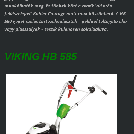
munkálhatók meg. Ez többek közt a rendkívül erős,
felülszelepelt Kohler Courage motornak köszönhető. A HB
560 gépet széles tartozékválaszték – például töltögető eke
vagy pluszsúlyok – teszik különösen sokoldalúvá.
VIKING HB 585