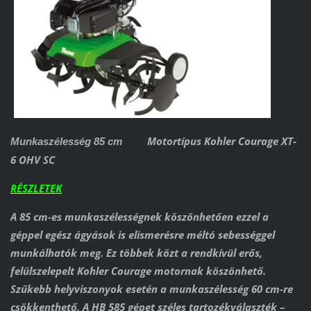
Motortípus Kohler Courage XT-
Munkaszélesség 85 cm
6 OHV SC
RÉSZLETEK
A 85 cm-es munkaszélességnek köszönhetően ezzel a
géppel egész ágyások is elismerésre méltó sebességgel
munkálhatók meg. Ez többek közt a rendkívül erős,
felülszelepelt Kohler Courage motornak köszönhető.
Szűkebb helyviszonyok esetén a munkaszélesség 60 cm-re
csökkenthető. A HB 585 gépet széles tartozékválaszték –