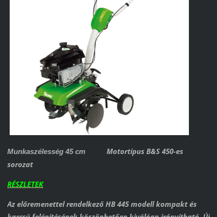
Motortípus B&S 450-es
Munkaszélesség 45 cm
sorozat
RÉSZLETEK
Az előremenettel rendelkező HB 445 modell kompakt és
karcsú felépítésének köszönhetően kiválóan irányítható. Új