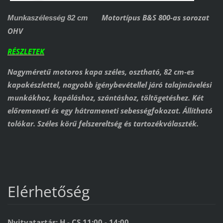
Motortípus B&S 800-as sorozat
Munkaszélesség 82 cm
OHV
RÉSZLETEK
Nagyméretű motoros kapa széles, osztható, 82 cm-es
kapakészlettel, nagyobb igénybevétellel járó talajművelési
munkákhoz, kapáláshoz, szántáshoz, töltögetéshez. Két
előremeneti és egy hátrameneti sebességfokozat. Állítható
tolókar. Széles körű felszereltség és tartozékválaszték.
Elérhetőség
Nyitvatartás: H - CS 11:00 - 14:00