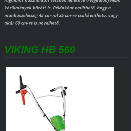
rugalmas használatot tesznek lehetővé a legkülönfélébb
körülmények között is. Példaként említhető, hogy a
munkaszélesség 45 cm-ről 25 cm-re csökkenthető, vagy
akár 60 cm-re is növelhető.
VIKING HB 560