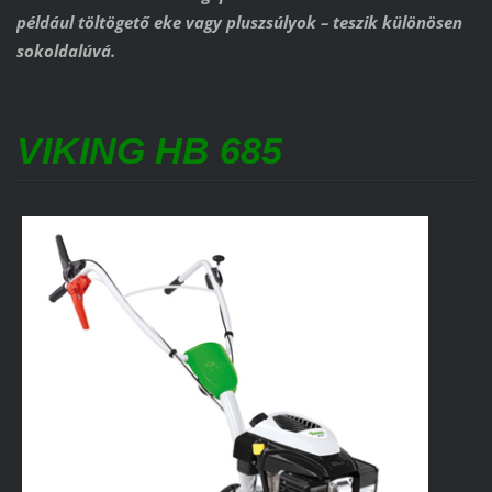
például töltögető eke vagy pluszsúlyok – teszik különösen
sokoldalúvá.
VIKING HB 685