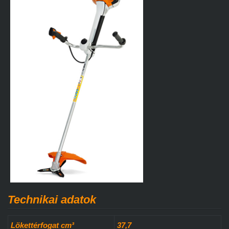
Technikai adatok
Lökettérfogat cm³
37,7