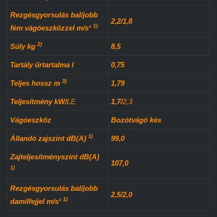
Rezgésgyorsulás bal/jobb
2,2/1,8
1)
fém vágóeszközzel m/s²
2)
Súly kg
8,5
Tartály űrtartalma l
0,75
3)
Teljes hossz m
1,79
Teljesítmény
kW
/
LE
1,7
/
2,3
Vágóeszköz
Bozótvágó kés
1)
Állandó zajszint dB(A)
99,0
Zajteljesítményszint dB(A)
107,0
1)
Rezgésgyorsulás bal/jobb
2,5/2,0
1)
damilfejjel m/s²