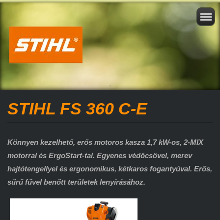
STIHL FS 360 C-E
Könnyen kezelhető, erős motoros kasza 1,7 kW-os, 2-MIX
motorral és ErgoStart-tal. Egyenes védőcsővel, merev
hajtótengellyel és ergonomikus, kétkaros fogantyúval. Erős,
sűrű fűvel benőtt területek lenyírásához.