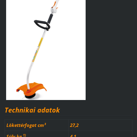
Technikai adatok
Lökettérfogat cm³
27,2
1)
Súly kg
4,1