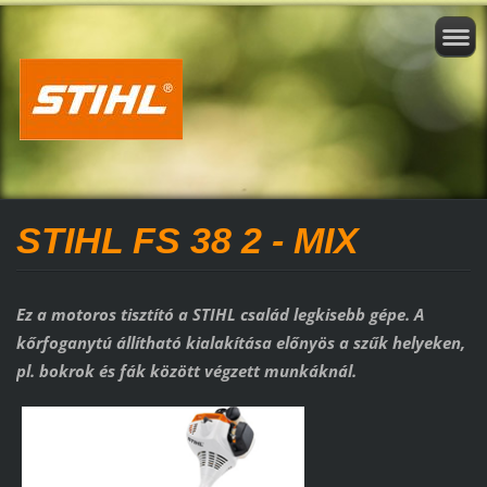
STIHL FS 38 2 - MIX
Ez a motoros tisztító a STIHL család legkisebb gépe. A
kőrfoganytú állítható kialakítása előnyös a szűk helyeken,
pl. bokrok és fák között végzett munkáknál.