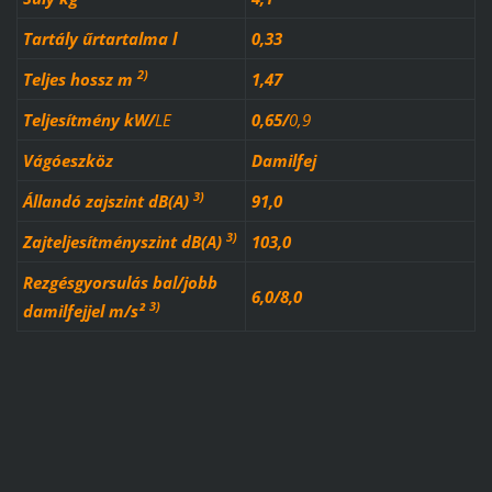
Tartály űrtartalma l
0,33
2)
Teljes hossz m
1,47
Teljesítmény
kW
/
LE
0,65
/
0,9
Vágóeszköz
Damilfej
3)
Állandó zajszint dB(A)
91,0
3)
Zajteljesítményszint dB(A)
103,0
Rezgésgyorsulás bal/jobb
6,0/8,0
3)
damilfejjel m/s²