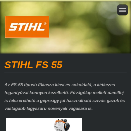
STIHL FS 55
Az FS-55 típusú fűkasza kicsi és sokoldalú, a kétkezes
fogantyúval könnyen kezelhető. Fűvágólap mellett damilfej
is felszerelhető a gépre,így jól használható szívós gazok és
vastagabb lágyszárú növények vágására is.