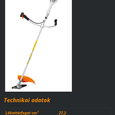
Technikai adatok
Lökettérfogat cm³
27,2