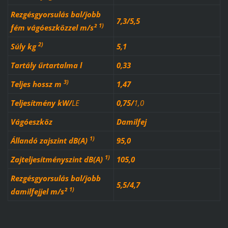
Rezgésgyorsulás bal/jobb
7,3/5,5
1)
fém vágóeszközzel m/s²
2)
Súly kg
5,1
Tartály űrtartalma l
0,33
3)
Teljes hossz m
1,47
Teljesítmény
kW
/
LE
0,75
/
1,0
Vágóeszköz
Damilfej
1)
Állandó zajszint dB(A)
95,0
1)
Zajteljesítményszint dB(A)
105,0
Rezgésgyorsulás bal/jobb
5,5/4,7
1)
damilfejjel m/s²