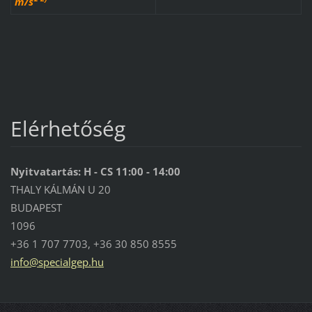
m/s²
Elérhetőség
Nyitvatartás: H - CS 11:00 - 14:00
THALY KÁLMÁN U 20
BUDAPEST
1096
+36 1 707 7703, +36 30 850 8555
info@spe
cialgep.
hu