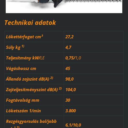
Technikai adatok
Lökettérfogat cm³
27,2
1)
Súly kg
4,7
Teljesítmény
kW
/
LE
0,75
/
1,0
Vágáshossz cm
45
2)
Állandó zajszint dB(A)
98,0
2)
Zajteljesítményszint dB(A)
104,0
Fogtávolság mm
30
Löketszám 1/min
3.800
Rezgésgyorsulás bal/jobb
6,1/10,0
2)