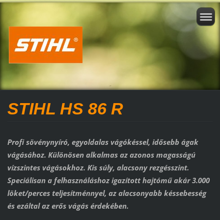
STIHL HS 86 R
Profi sövénynyíró, egyoldalas vágókéssel, idősebb ágak
vágásához. Különösen alkalmas az azonos magasságú
vízszintes vágásokhoz. Kis súly, alacsony rezgésszint.
Speciálisan a felhasználáshoz igazított hajtómű akár 3.000
löket/perces teljesítménnyel, az alacsonyabb késsebesség
és ezáltal az erős vágás érdekében.