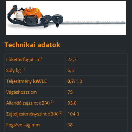
Technikai adatok
Lökettérfogat cm³
22,7
1)
Súly kg
5,5
Teljesítmény
kW
/
LE
0,7
/
1,0
Vágáshossz cm
75
2)
Állandó zajszint dB(A)
93,0
2)
Zajteljesítményszint dB(A)
104,0
Fogtávolság mm
38