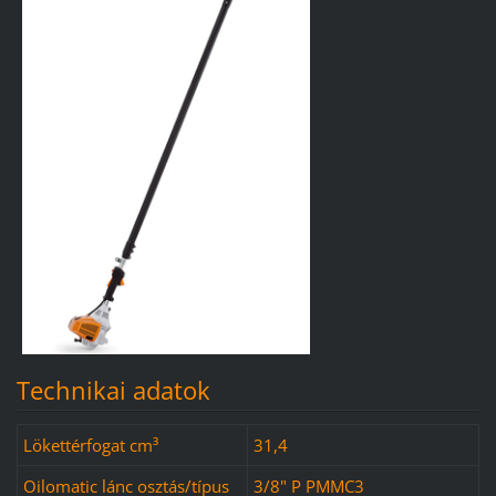
Technikai adatok
Lökettérfogat cm³
31,4
Oilomatic lánc osztás/típus
3/8" P PMMC3