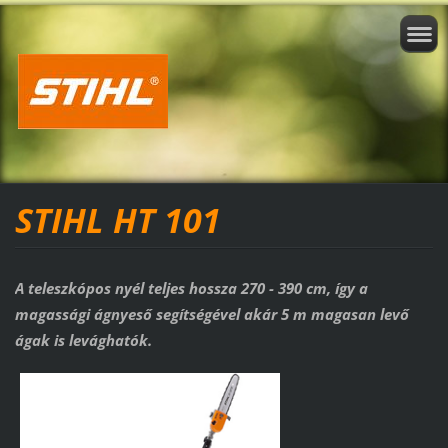
STIHL HT 101
A teleszkópos nyél teljes hossza 270 - 390 cm, így a
magassági ágnyeső segítségével akár 5 m magasan levő
ágak is levághatók.