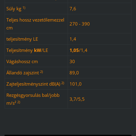
1)
Súly kg
7,6
Teljes hossz vezetőlemezzel
270 - 390
cm
teljesítmény LE
1,4
Teljesítmény
kW
/
LE
1,05
/
1,4
Vágáshossz cm
30
2)
Állandó zajszint
89,0
2)
Zajteljesítményszint dB(A)
101,0
Rezgésgyorsulás bal/jobb
3,7/5,5
2)
m/s²