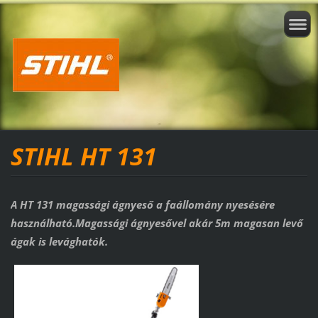
STIHL HT 131
A HT 131 magassági ágnyeső a faállomány nyesésére
használható.Magassági ágnyesővel akár 5m magasan levő
ágak is levághatók.