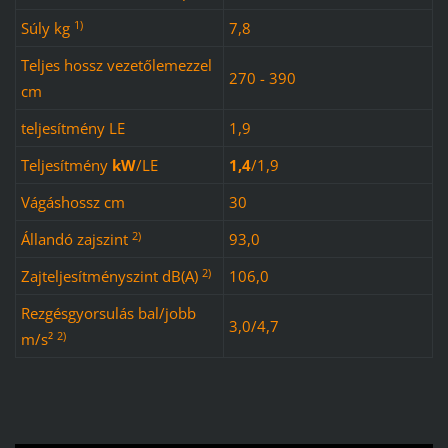
1)
Súly kg
7,8
Teljes hossz vezetőlemezzel
270 - 390
cm
teljesítmény LE
1,9
Teljesítmény
kW
/
LE
1,4
/
1,9
Vágáshossz cm
30
2)
Állandó zajszint
93,0
2)
Zajteljesítményszint dB(A)
106,0
Rezgésgyorsulás bal/jobb
3,0/4,7
2)
m/s²