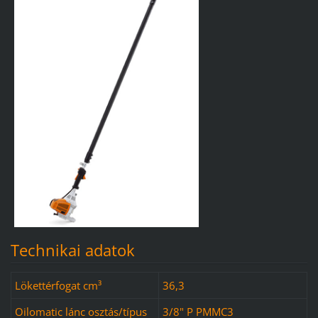
Technikai adatok
Lökettérfogat cm³
36,3
Oilomatic lánc osztás/típus
3/8" P PMMC3