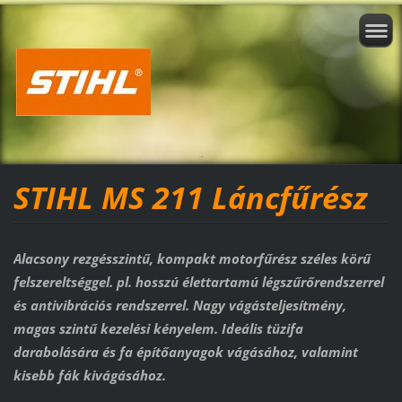
STIHL MS 211 Láncfűrész
Alacsony rezgésszintű, kompakt motorfűrész széles körű
felszereltséggel. pl. hosszú élettartamú légszűrőrendszerrel
és antivibrációs rendszerrel. Nagy vágásteljesítmény,
magas szintű kezelési kényelem. Ideális tüzifa
darabolására és fa építőanyagok vágásához, valamint
kisebb fák kivágásához.