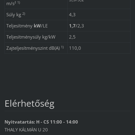
1)
m/s²
2)
Súly kg
4,3
Teljesítmény
kW
/
LE
1,7
/
2,3
Teljesítménysúly kg/kW
2,5
1)
Zajteljesítményszint dB(A)
110,0
Elérhetőség
Nyitvatartás: H - CS 11:00 - 14:00
THALY KÁLMÁN U 20