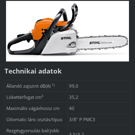
Technikai adatok
1)
Állandó zajszint dB(A)
99,0
Lökettérfogat cm³
35,2
Maximális vágáshossz cm
40
Oilomatic lánc osztás/típus
3/8" P PMC3
Rezgésgyorsulás bal/jobb
3,5/3,2