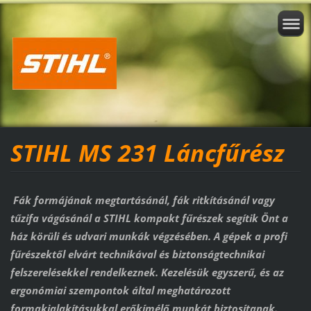
STIHL MS 231 Láncfűrész
Fák formájának megtartásánál, fák ritkításánál vagy
tűzifa vágásánál a STIHL kompakt fűrészek segítik Önt a
ház körüli és udvari munkák végzésében. A gépek a profi
fűrészektől elvárt technikával és biztonságtechnikai
felszerelésekkel rendelkeznek. Kezelésük egyszerű, és az
ergonómiai szempontok által meghatározott
formakialakításukkal erőkímélő munkát biztosítanak.