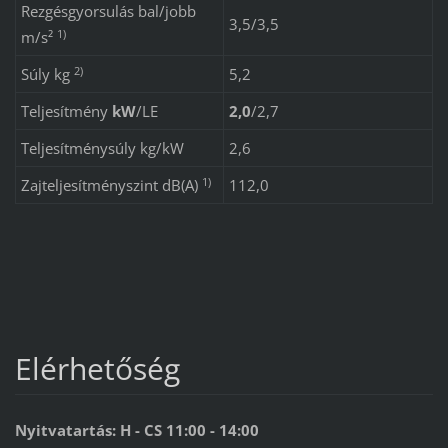
Rezgésgyorsulás bal/jobb
3,5/3,5
1)
m/s²
2)
Súly kg
5,2
Teljesítmény
kW
/
LE
2,0
/
2,7
Teljesítménysúly kg/kW
2,6
1)
Zajteljesítményszint dB(A)
112,0
Elérhetőség
Nyitvatartás: H - CS 11:00 - 14:00