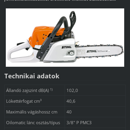
Technikai adatok
1)
Állandó zajszint dB(A)
102,0
Lökettérfogat cm³
40,6
Maximális vágáshossz cm
40
Oilomatic lánc osztás/típus
3/8" P PMC3