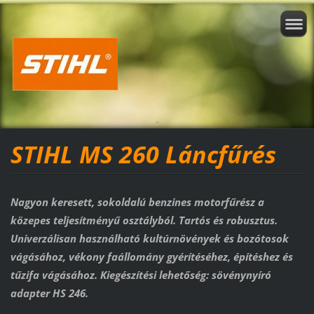
STIHL MS 260 Láncfűrés
Nagyon keresett, sokoldalú benzines motorfűrész a
közepes teljesítményű osztályból. Tartós és robusztus.
Univerzálisan használható kultúrnövények és bozótosok
vágásához, vékony faállomány gyérítéséhez, építéshez és
tűzifa vágásához. Kiegészítési lehetőség: sövénynyíró
adapter HS 246.