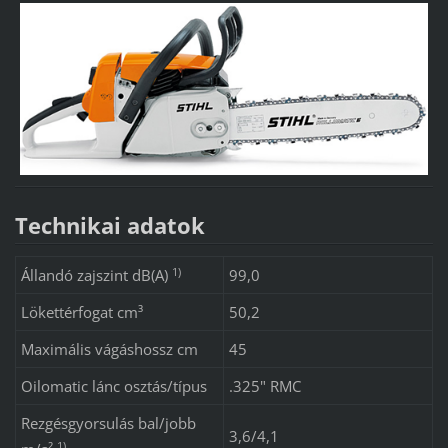
Technikai adatok
1)
Állandó zajszint dB(A)
99,0
Lökettérfogat cm³
50,2
Maximális vágáshossz cm
45
Oilomatic lánc osztás/típus
.325" RMC
Rezgésgyorsulás bal/jobb
3,6/4,1
1)