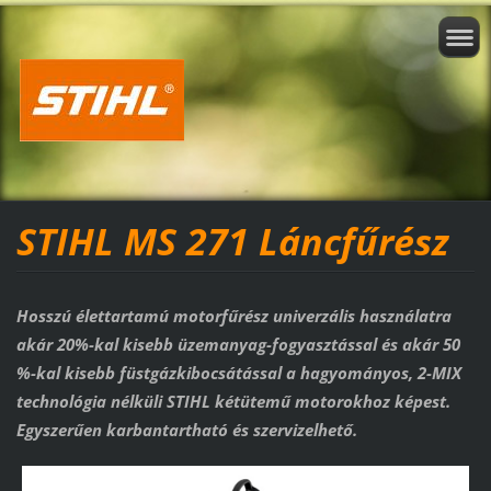
STIHL MS 271 Láncfűrész
Hosszú élettartamú motorfűrész univerzális használatra
akár 20%-kal kisebb üzemanyag-fogyasztással és akár 50
%-kal kisebb füstgázkibocsátással a hagyományos, 2-MIX
technológia nélküli STIHL kétütemű motorokhoz képest.
Egyszerűen karbantartható és szervizelhető.