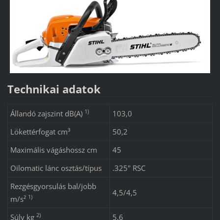
Technikai adatok
1)
Állandó zajszint dB(A)
103,0
Lökettérfogat cm³
50,2
Maximális vágáshossz cm
45
Oilomatic lánc osztás/típus
.325" RSC
Rezgésgyorsulás bal/jobb
4,5/4,5
1)
m/s²
2)
Súly kg
5,6