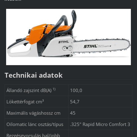
Technikai adatok
1)
Állandó zajszint dB(A)
100,0
Lökettérfogat cm³
54,7
Maximális vágáshossz cm
45
Oilomatic lánc osztás/típus
.325" Rapid Micro Comfort 3
Rezgésgyorsulás bal/jobb