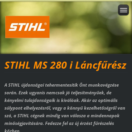
STIHL MS 280 i Láncfűrész
A STIHL újdonságai tehermentesítik Önt munkavégzése
során. Ezek ugyanis nemcsak jó teljesítményűek, de
kényelmi tulajdonságaik is kiválóak. Akár az optimális
súlypont elhelyezésről, vagy a könnyű kezelhetőségről van
szó, a STIHL cégnek mindig van válasza a mindennapok
minőségjavítására. Fedezze fel az új érzést fűrészelés
közben.