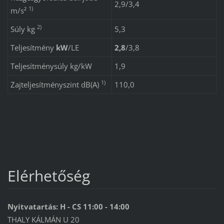
2,9/3,4
1)
m/s²
2)
Súly kg
5,3
Teljesítmény
kW
/
LE
2,8
/
3,8
Teljesítménysúly kg/kW
1,9
1)
Zajteljesítményszint dB(A)
110,0
Elérhetőség
Nyitvatartás: H - CS 11:00 - 14:00
THALY KÁLMÁN U 20