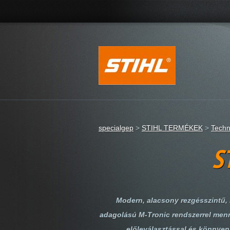
specialgep
>
STIHL TERMÉKEK
>
Techn
S
Modern, alacsony rezgésszintű, 
adagolású M-Tronic rendszerrel menn
előleválasztással és könnyen 