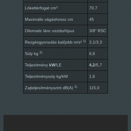
Lökettérfogat cm³
70,7
Maximális vágáshossz cm
45
Oilomatic lánc osztás/típus
3/8" RSC
1)
Rezgésgyorsulás bal/jobb m/s²
3,1/3,3
2)
Súly kg
6,6
Teljesítmény
kW
/
LE
4,2
/
5,7
Teljesítménysúly kg/kW
1,6
1)
Zajteljesítményszint dB(A)
115,0