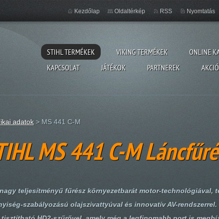
Kezdőlap
Oldaltérkép
RSS
Nyomtatás
STIHL TERMÉKEK
VIKING TERMÉKEK
ONLINE K
KAPCSOLAT
JÁTÉKOK
PARTNEREK
AKCI
ikai adatok
>
MS 441 C-M
TIHL MS 441 C-M Láncfűré
nagy teljesítményű fűrész környezetbarát motor-technológiával, 
yiség-szabályozású olajszivattyúval és innovatív AV-rendszerrel.
tisztítható HD2-szűrővel, amely még a legfinomabb port is megbíz