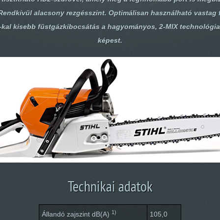
 Rendkívül alacsony rezgésszint. Optimálisan használható vastag 
-kal kisebb füstgázkibocsátás a hagyományos, 2-MIX technológia
képest.
Technikai adatok
1)
Állandó zajszint dB(A)
105,0