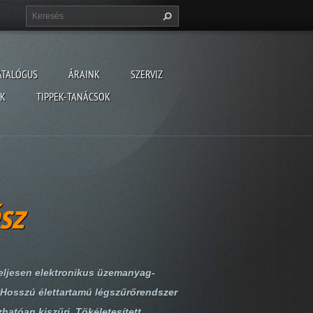
ATALÓGUS
ÁRAINK
SZERVIZ
ÓK
TIPPEK-TANÁCSOK
sz
teljesen elektronikus üzemanyag-
 Hosszú élettartamú légszűrőrendszer
hatóan kiszűri. Tökéletesített