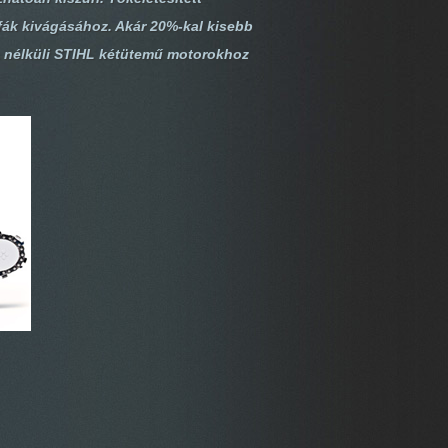
fák kivágásához. Akár 20%-kal kisebb
 nélküli STIHL kétütemű motorokhoz