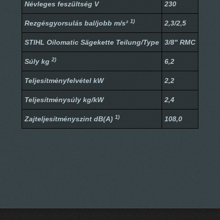
Névleges feszültség V
230
1)
Rezgésgyorsulás bal/jobb m/s²
2,3/2,5
STIHL Oilomatic Sägekette Teilung/Type
3/8" RMC
2)
Súly kg
6,2
Teljesítményfelvétel kW
2,2
Teljesítménysúly kg/kW
2,4
1)
Zajteljesítményszint dB(A)
108,0