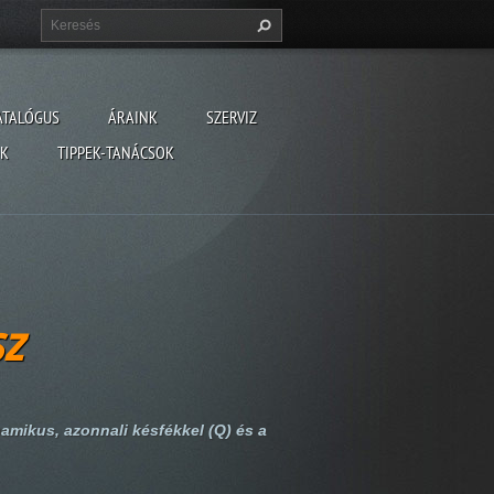
ATALÓGUS
ÁRAINK
SZERVIZ
ÓK
TIPPEK-TANÁCSOK
sz
namikus, azonnali késfékkel (Q) és a