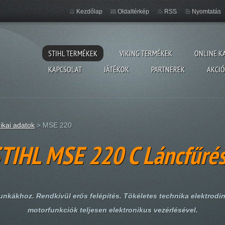
Kezdőlap
Oldaltérkép
RSS
Nyomtatás
STIHL TERMÉKEK
VIKING TERMÉKEK
ONLINE K
KAPCSOLAT
JÁTÉKOK
PARTNEREK
AKCI
ikai adatok
>
MSE 220
TIHL MSE 220 C Láncfűré
unkákhoz. Rendkívül erős felépítés. Tökéletes technika elektrodi
motorfunkciók teljesen elektronikus vezérlésével.