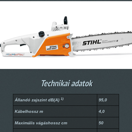
Technikai adatok
1)
Állandó zajszint dB(A)
95,0
Kábelhossz m
4,0
Maximális vágáshossz cm
50