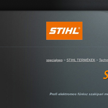
specialgep
>
STIHL TERMÉKEK
>
Techn
S
Profi elektromos fűrész szakipari m