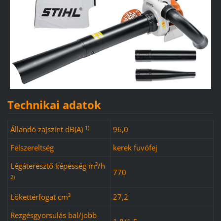
Technikai adatok
1)
Állandó zajszint dB(A)
96,0
Felszereltség
kerek fuvófej
Légáteresztő képesség m³/h
770
2)
Lökettérfogat cm³
27,2
Rezgésgyorsulás bal/jobb