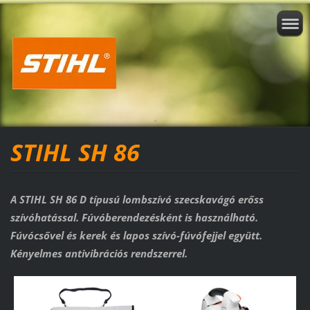
STIHL SH 86
A STIHL SH 86 D típusú lombszívó szecskavágó erőss
szívóhatással. Fúvóberendezésként is használható.
Fúvócsővel és kerek és lapos szívó-fúvófejjel együtt.
Kényelmes antivibrációs rendszerrel.