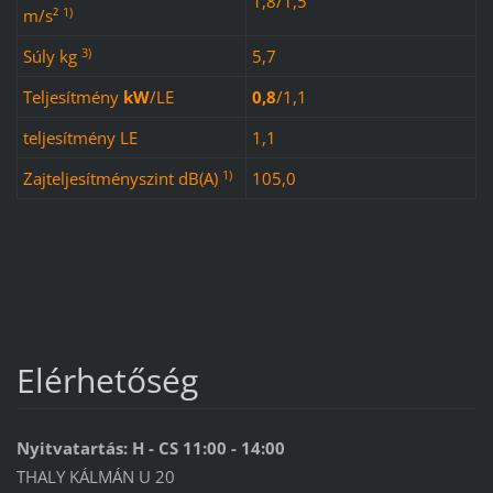
1,8/1,5
1)
m/s²
3)
Súly kg
5,7
Teljesítmény
kW
/
LE
0,8
/
1,1
teljesítmény LE
1,1
1)
Zajteljesítményszint dB(A)
105,0
Elérhetőség
Nyitvatartás: H - CS 11:00 - 14:00
THALY KÁLMÁN U 20