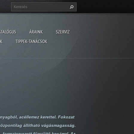
ATALÓGUS
ÁRAINK
SZERVIZ
ÓK
TIPPEK-TANÁCSOK
nyagból, acéllemez kerettel. Fokozat
 központilag állítható vágásmagasság.
, formatervezett fűgyűjtő kosárral. Az