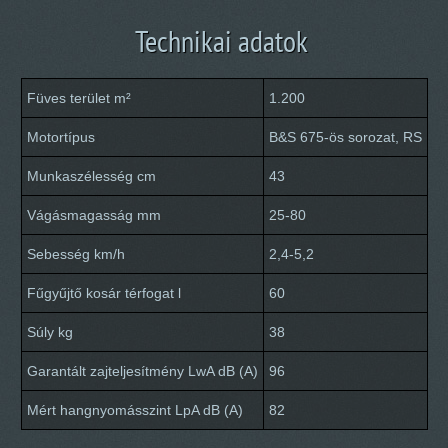
Technikai adatok
Füves terület m²
1.200
Motortípus
B&S 675-ös sorozat, RS
Munkaszélesség cm
43
Vágásmagasság mm
25-80
Sebesség km/h
2,4-5,2
Fűgyűjtő kosár térfogat l
60
Súly kg
38
Garantált zajteljesítmény LwA dB (A)
96
Mért hangnyomásszint LpA dB (A)
82