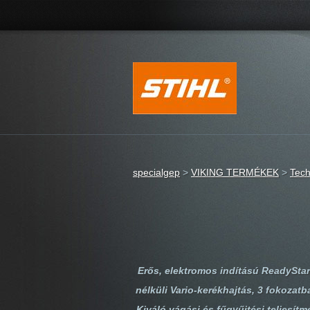
specialgep
>
VIKING TERMÉKEK
>
Tech
Erős, elektromos indítású ReadyStar
nélküli Vario-kerékhajtás, 3 fokozat
Kiváló vágási és fűgyűjtési teljesítm