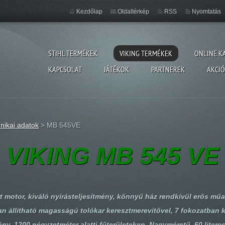
Kezdőlap
Oldaltérkép
RSS
Nyomtatás
STIHL TERMÉKEK
VIKING TERMÉKEK
ONLINE K
KAPCSOLAT
JÁTÉKOK
PARTNEREK
AKCI
nikai adatok
>
MB 545VE
VIKING MB 545 VE
t motor, kiváló nyírásteljesítmény, könnyű ház rendkívül erős műa
ban állítható magasságú tolókar keresztmerevítővel, 7 fokozatban
ény, 1200 négyzetméter alatti fűterületeken. Nagyméretű, 60 literes