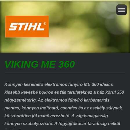
VIKING ME 360
Könnyen kezelhető elektromos fűnyíró ME 360 ideális
kissebb kevésbé bokros és fás területekhez a ház körül 350
négyzetméterig. Az elektromos fűnyíró karbantartás
mentes, könnyen indítható, csendes és az csekély súlynak
köszönhtően jól manőverezhető. A vágásmagasság
könnyen szabályozható. A fűgyűjtőkosár fáradtság nélkül