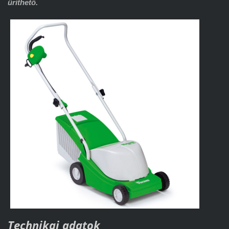
üríthető.
Technikai adatok